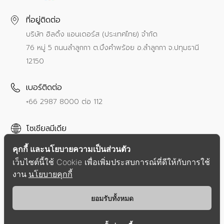
ที่อยู่ติดต่อ
บริษัท ฮิลดิ้ง แอนเดอร์ส (ประเทศไทย) จำกัด
76 หมู่ 5 ถนนลำลูกกา ต.บึงคำพร้อย อ.ลำลูกกา จ.ปทุมธานี
12150
เบอร์ติดต่อ
+66 2987 8000
ต่อ 112
โซเชียลมีเดีย
คุกกี้ และนโยบายความเป็นส่วนตัว
เว็บไซต์นี้ใช้ Cookie เพื่อเพิ่มประสบการณ์ที่ดีให้กับการใช้
งาน
นโยบายคุกกี้
นโยบายความเป็นส่วนตัว
ข้อตกลงการให้บริการ
ยอมรับทั้งหมด
Copyright © 2021 Hilding Anders Group.
All Right Reserved.