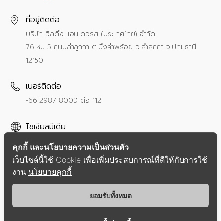
ที่อยู่ติดต่อ
บริษัท ฮิลดิ้ง แอนเดอร์ส (ประเทศไทย) จำกัด
76 หมู่ 5 ถนนลำลูกกา ต.บึงคำพร้อย อ.ลำลูกกา จ.ปทุมธานี
12150
เบอร์ติดต่อ
+66 2987 8000
ต่อ 112
โซเชียลมีเดีย
คุกกี้ และนโยบายความเป็นส่วนตัว
เว็บไซต์นี้ใช้ Cookie เพื่อเพิ่มประสบการณ์ที่ดีให้กับการใช้
งาน
นโยบายคุกกี้
นโยบายความเป็นส่วนตัว
ข้อตกลงการให้บริการ
ยอมรับทั้งหมด
Copyright © 2021 Hilding Anders Group.
All Right Reserved.