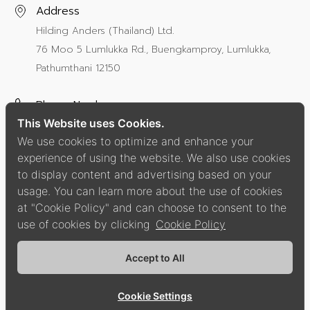
Address
Hilding Anders (Thailand) Ltd.
76 Moo 5 Lumlukka Rd., Buengkamproy, Lumlukka,
Pathumthani 12150
Phone Number
This Website uses Cookies.
+66 2987 8000
ext 112
We use cookies to optimize and enhance your
experience of using the website. We also use cookies
Social Media
to display content and advertising based on your
usage. You can learn more about the use of cookies
at "Cookie Policy" and can choose to consent to the
use of cookies by clicking
Cookie Policy
Privacy Policy
Cookie Policy
Accept to All
Copyright © 2021 Hilding Anders Group.
All Right Reserved.
Cookie Settings