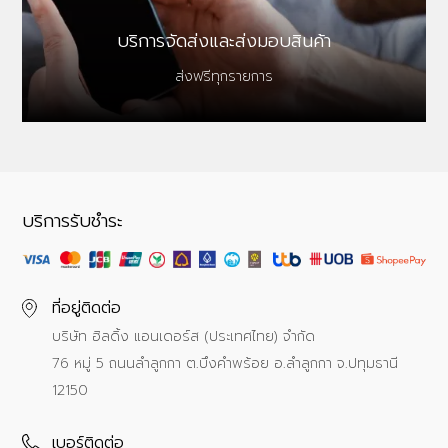
บริการจัดส่งและส่งมอบสินค้า
ส่งฟรีทุกรายการ
บริการรับชำระ
ที่อยู่ติดต่อ
บริษัท ฮิลดิ้ง แอนเดอร์ส (ประเทศไทย) จำกัด
76 หมู่ 5 ถนนลำลูกกา ต.บึงคำพร้อย อ.ลำลูกกา จ.ปทุมธานี
12150
เบอร์ติดต่อ