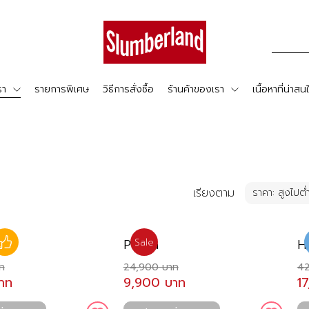
รา
รายการพิเศษ
วิธีการสั่งซื้อ
ร้านค้าของเรา
เนื้อหาที่น่าสน
เรียงตาม
te
Presia
H
Like
Sale
ท
24,900 บาท
42
าท
9,900 บาท
1