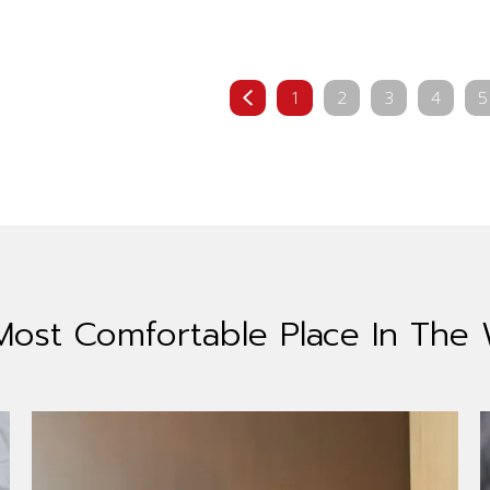
1
2
3
4
5
Most Comfortable
Place In The