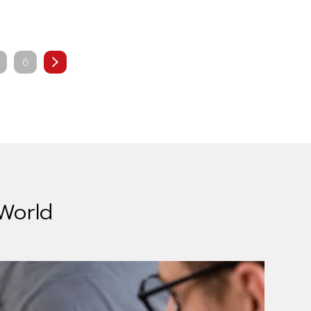
6
 World