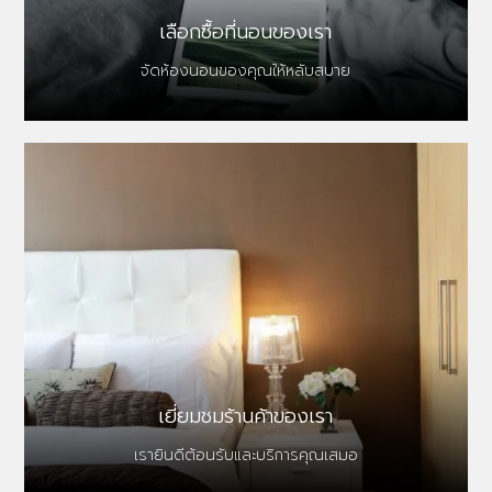
เลือกซื้อที่นอนของเรา
จัดห้องนอนของคุณให้หลับสบาย
เยี่ยมชมร้านค้าของเรา
เรายินดีต้อนรับและบริการคุณเสมอ