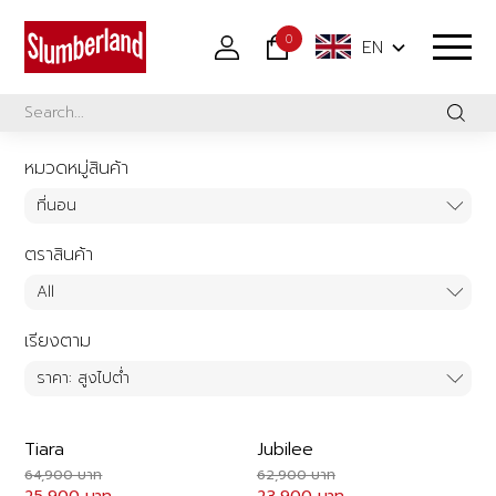
0
EN
หมวดหมู่สินค้า
ตราสินค้า
เรียงตาม
Tiara
Jubilee
64,900 บาท
62,900 บาท