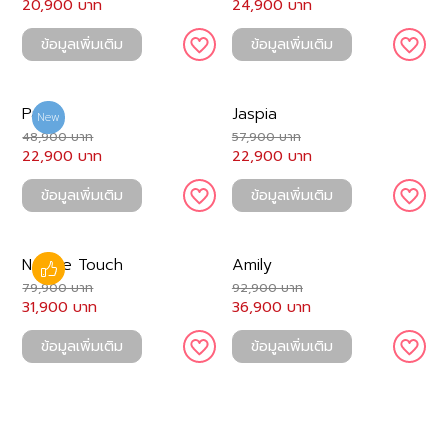
20,900 บาท
24,900 บาท
ข้อมูลเพิ่มเติม
ข้อมูลเพิ่มเติม
Pawly
Jaspia
New
48,900 บาท
57,900 บาท
22,900 บาท
22,900 บาท
ข้อมูลเพิ่มเติม
ข้อมูลเพิ่มเติม
Nature Touch
Amily
Like
79,900 บาท
92,900 บาท
31,900 บาท
36,900 บาท
ข้อมูลเพิ่มเติม
ข้อมูลเพิ่มเติม