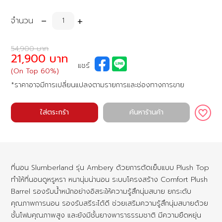
-
+
จำนวน
54,900 บาท
21,900 บาท
แชร์
(On Top 60%)
*ราคาอาจมีการเปลี่ยนแปลงตามรายการและช่องทางการขาย
ใส่ตระกร้า
ค้นหาร้านค้า
ที่นอน Slumberland รุ่น Ambery ด้วยการตัดเย็บแบบ Plush Top
ทำให้ที่นอนดูหรูหรา หนานุ่มน่านอน ระบบโครงสร้าง Comfort Plush
Barrel รองรับน้ำหนักอย่างอิสระให้ความรู้สึกนุ่มสบาย ยกระดับ
คุณภาพการนอน รองรับสรีระได้ดี ช่วยเสริมความรู้สึกนุ่มสบายด้วย
ชั้นโฟมคุณภาพสูง และยังมีชั้นยางพาราธรรมชาติ มีความยืดหยุ่น