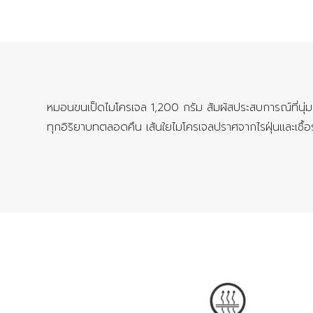
หมอนขนเป็ดไมโครเจล 1,200 กรัม สัมผัสประสบการณ์ที่นุ่ม
ทุกอิริยาบทตลอดคืน เส้นใยไมโครเจลปราศจากไรฝุ่นและเชื้อ