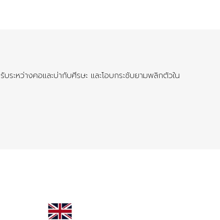
งรับระหว่างคอและบ่ากับศีรษะ และโอบกระชับยามพลิกตัวใน