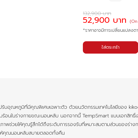
132,900 บาท
52,900 บาท
(On
*ราคาอาจมีการเปลี่ยนแปลงต
ใส่ตระกร้า
ณหภูมิที่มีคุณพิเศษเฉพาะตัว ด้วยนวัตกรรมเทคโนโลยีของ kikoo ช
ามร้อนในร่างกายขณะนอนหลับ นอกจากนี้ TempSmart แบบเอกสิทธิ์เฉ
พช่วยให้คุณรู้สึกได้ถึงระดับการรองรับที่เหมาะสมตามส่วนของร่างก
ห้คุณนอนหลับสบายตลอดทั้งคืน