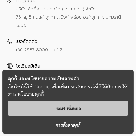
ที่อยู่ติดต่อ
บริษัท ฮิลดิ้ง แอนเดอร์ส (ประเทศไทย) จำกัด
76 หมู่ 5 ถนนลำลูกกา ต.บึงคำพร้อย อ.ลำลูกกา จ.ปทุมธานี
12150
เบอร์ติดต่อ
+66 2987 8000
ต่อ 112
โซเชียลมีเดีย
คุกกี้ และนโยบายความเป็นส่วนตัว
เว็บไซต์นี้ใช้ Cookie เพื่อเพิ่มประสบการณ์ที่ดีให้กับการใช้
งาน
นโยบายคุกกี้
นโยบายความเป็นส่วนตัว
ข้อตกลงการให้บริการ
ยอมรับทั้งหมด
Copyright © 2021 Hilding Anders Group.
All Right Reserved.
การตั้งค่าคุกกี้