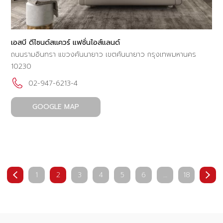
เอสบี ดีไซนด์สแควร์ แฟชั่นไอส์แลนด์
ถนนรามอินทรา แขวงคันนายาว เขตคันนายาว กรุงเทพมหานคร
10230
02-947-6213-4
GOOGLE MAP
1
2
3
4
5
6
…
18