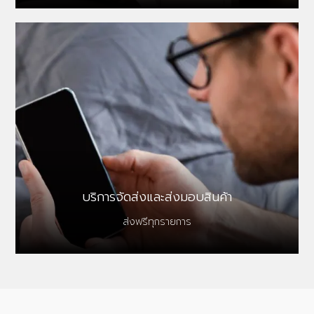
บริการจัดส่งและส่งมอบสินค้า
ส่งฟรีทุกรายการ