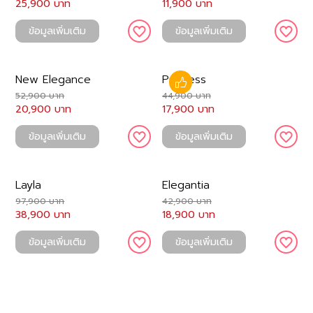
25,900 บาท
11,900 บาท
ข้อมูลเพิ่มเติม
ข้อมูลเพิ่มเติม
New Elegance
Princess
Like
52,900 บาท
44,900 บาท
20,900 บาท
17,900 บาท
ข้อมูลเพิ่มเติม
ข้อมูลเพิ่มเติม
Layla
Elegantia
97,900 บาท
42,900 บาท
38,900 บาท
18,900 บาท
ข้อมูลเพิ่มเติม
ข้อมูลเพิ่มเติม