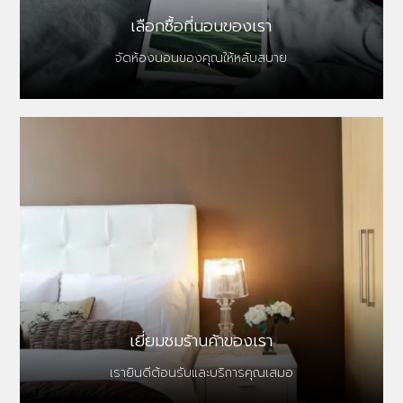
เลือกซื้อที่นอนของเรา
จัดห้องนอนของคุณให้หลับสบาย
เยี่ยมชมร้านค้าของเรา
เรายินดีต้อนรับและบริการคุณเสมอ