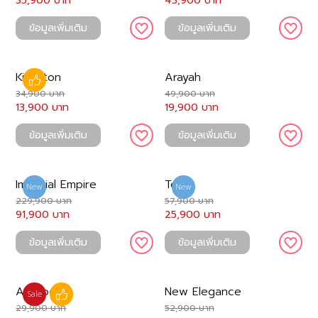
35,900 บาท
43,900 บาท
ข้อมูลเพิ่มเติม
ข้อมูลเพิ่มเติม
Kingston
Arayah
Like
34,900 บาท
49,900 บาท
13,900 บาท
19,900 บาท
ข้อมูลเพิ่มเติม
ข้อมูลเพิ่มเติม
Imperial Empire
Terra
New
New
229,900 บาท
57,900 บาท
91,900 บาท
25,900 บาท
ข้อมูลเพิ่มเติม
ข้อมูลเพิ่มเติม
Aphrodite
New Elegance
Sale
Like
29,900 บาท
52,900 บาท