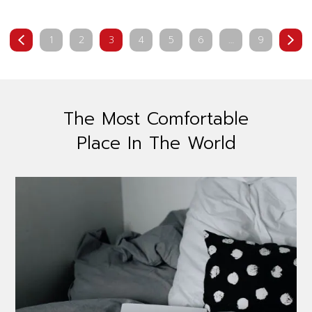
1
2
3
4
5
6
…
9
The Most Comfortable
Place In The World